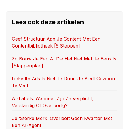
a
a
m
h
c
st
ail
ar
e
o
e
Lees ook deze artikelen
b
d
o
o
Geef Structuur Aan Je Content Met Een
Contentbibliotheek [5 Stappen]
o
n
k
Zo Bouw Je Een AI Die Het Niet Met Je Eens Is
[stappenplan]
LinkedIn Ads Is Niet Te Duur, Je Biedt Gewoon
Te Veel
AI-Labels: Wanneer Zijn Ze Verplicht,
Verstandig Of Overbodig?
Je ‘sterke Merk’ Overleeft Geen Kwartier Met
Een AI-Agent