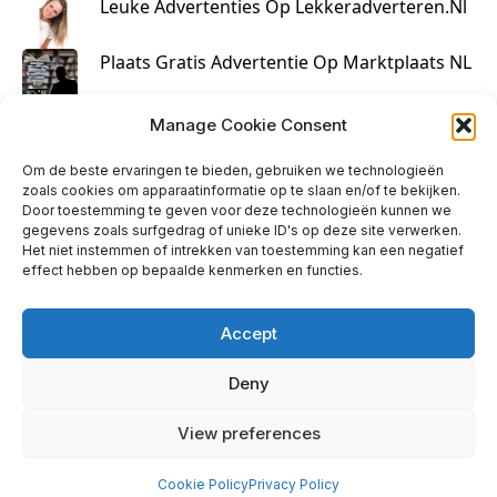
Leuke Advertenties Op Lekkeradverteren.nl
Plaats Gratis Advertentie Op Marktplaats NL
Kruisbestuiving Voor Succesvolle Marketing
Manage Cookie Consent
Om de beste ervaringen te bieden, gebruiken we technologieën
zoals cookies om apparaatinformatie op te slaan en/of te bekijken.
Door toestemming te geven voor deze technologieën kunnen we
gegevens zoals surfgedrag of unieke ID's op deze site verwerken.
Het niet instemmen of intrekken van toestemming kan een negatief
effect hebben op bepaalde kenmerken en functies.
Accept
Deny
info@huisjehip.nl | © 2026
View preferences
Privacy Policy
|
Contact
Cookie Policy
Privacy Policy