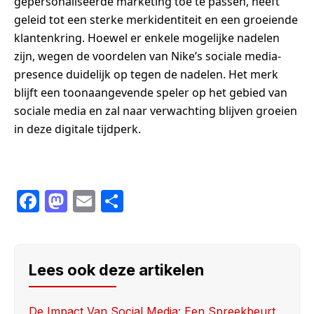
gepersonaliseerde marketing toe te passen, heeft
geleid tot een sterke merkidentiteit en een groeiende
klantenkring. Hoewel er enkele mogelijke nadelen
zijn, wegen de voordelen van Nike’s sociale media-
presence duidelijk op tegen de nadelen. Het merk
blijft een toonaangevende speler op het gebied van
sociale media en zal naar verwachting blijven groeien
in deze digitale tijdperk.
F
M
E
S
a
a
m
h
c
st
ail
ar
e
o
e
Lees ook deze artikelen
b
d
o
o
De Impact Van Social Media: Een Spreekbeurt