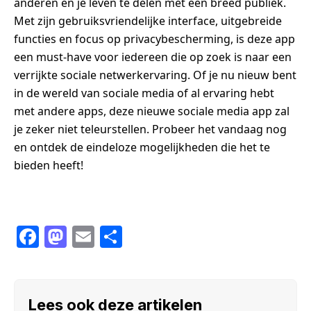
anderen en je leven te delen met een breed publiek.
Met zijn gebruiksvriendelijke interface, uitgebreide
functies en focus op privacybescherming, is deze app
een must-have voor iedereen die op zoek is naar een
verrijkte sociale netwerkervaring. Of je nu nieuw bent
in de wereld van sociale media of al ervaring hebt
met andere apps, deze nieuwe sociale media app zal
je zeker niet teleurstellen. Probeer het vandaag nog
en ontdek de eindeloze mogelijkheden die het te
bieden heeft!
F
M
E
S
a
a
m
h
c
st
ail
ar
e
o
e
Lees ook deze artikelen