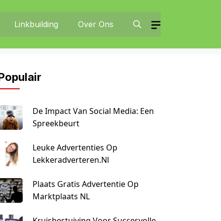
Linkbuilding
Over Ons
Populair
De Impact Van Social Media: Een
Spreekbeurt
Leuke Advertenties Op
Lekkeradverteren.nl
Plaats Gratis Advertentie Op
Marktplaats NL
Kruisbestuiving Voor Succesvolle