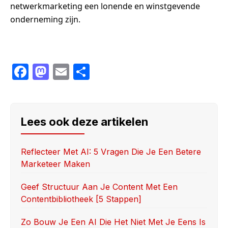
netwerkmarketing een lonende en winstgevende
onderneming zijn.
F
M
E
S
a
a
m
h
c
st
ail
ar
e
o
e
Lees ook deze artikelen
b
d
o
o
Reflecteer Met AI: 5 Vragen Die Je Een Betere
Marketeer Maken
o
n
k
Geef Structuur Aan Je Content Met Een
Contentbibliotheek [5 Stappen]
Zo Bouw Je Een AI Die Het Niet Met Je Eens Is