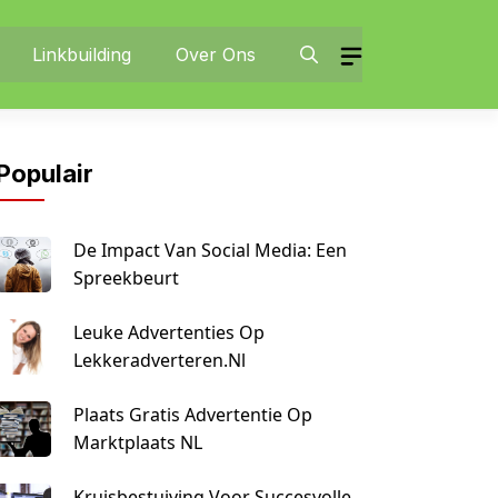
Linkbuilding
Over Ons
Populair
De Impact Van Social Media: Een
Spreekbeurt
Leuke Advertenties Op
Lekkeradverteren.nl
Plaats Gratis Advertentie Op
Marktplaats NL
Kruisbestuiving Voor Succesvolle