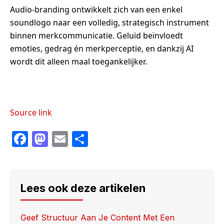
Audio-branding ontwikkelt zich van een enkel
soundlogo naar een volledig, strategisch instrument
binnen merkcommunicatie. Geluid beïnvloedt
emoties, gedrag én merkperceptie, en dankzij AI
wordt dit alleen maal toegankelijker.
Source link
F
M
E
S
a
a
m
h
c
st
ail
ar
e
o
e
Lees ook deze artikelen
b
d
o
o
Geef Structuur Aan Je Content Met Een