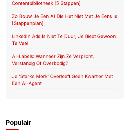
Contentbibliotheek [5 Stappen]
o
n
k
Zo Bouw Je Een AI Die Het Niet Met Je Eens Is
[stappenplan]
LinkedIn Ads Is Niet Te Duur, Je Biedt Gewoon
Te Veel
AI-Labels: Wanneer Zijn Ze Verplicht,
Verstandig Of Overbodig?
Je ‘sterke Merk’ Overleeft Geen Kwartier Met
Een AI-Agent
Populair