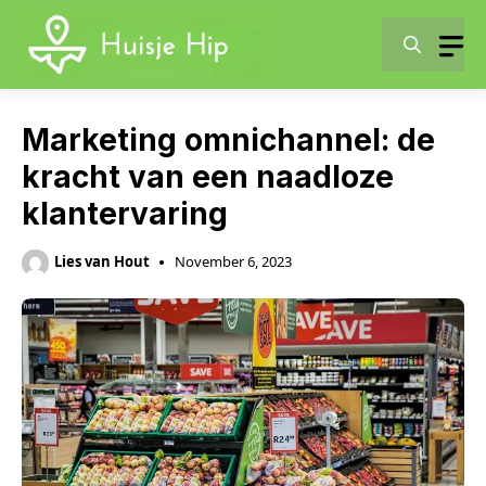
Skip
to
content
Marketing omnichannel: de
kracht van een naadloze
klantervaring
Lies van Hout
November 6, 2023