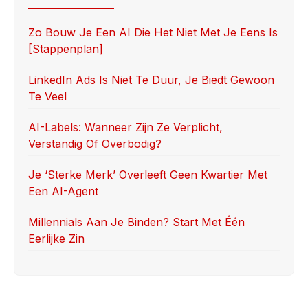
b
d
o
o
Zo Bouw Je Een AI Die Het Niet Met Je Eens Is
[stappenplan]
o
n
k
LinkedIn Ads Is Niet Te Duur, Je Biedt Gewoon
Te Veel
AI-Labels: Wanneer Zijn Ze Verplicht,
Verstandig Of Overbodig?
Je ‘sterke Merk’ Overleeft Geen Kwartier Met
Een AI-Agent
Millennials Aan Je Binden? Start Met Één
Eerlijke Zin