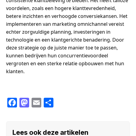
consistente klantbeleving te bieden. Het heeft talloze
voordelen, zoals een hogere klanttevredenheid,
betere inzichten en verhoogde conversiekansen. Het
implementeren van marketing omnichannel vereist
echter zorgvuldige planning, investeringen in
technologie en een klantgerichte benadering. Door
deze strategie op de juiste manier toe te passen,
kunnen bedrijven hun concurrentievoordeel
vergroten en een sterke relatie opbouwen met hun
klanten.
F
M
E
S
a
a
m
h
c
st
ail
ar
e
o
e
Lees ook deze artikelen