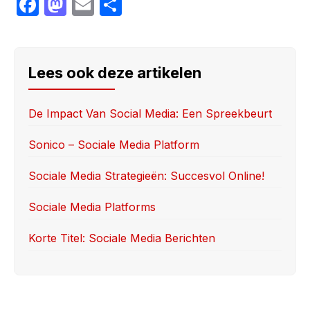
F
M
E
S
a
a
m
h
c
st
ail
ar
e
o
e
Lees ook deze artikelen
b
d
o
o
De Impact Van Social Media: Een Spreekbeurt
o
n
Sonico – Sociale Media Platform
k
Sociale Media Strategieën: Succesvol Online!
Sociale Media Platforms
Korte Titel: Sociale Media Berichten