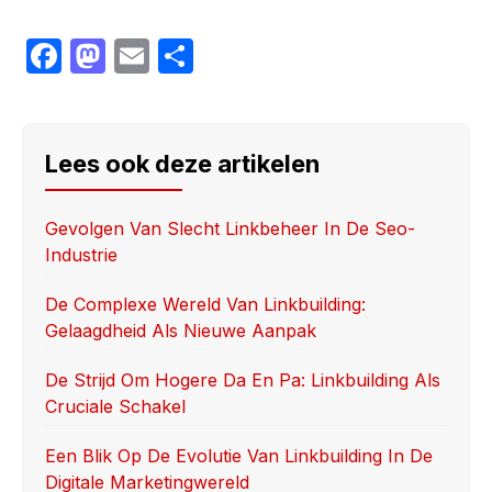
F
M
E
S
a
a
m
h
c
st
ail
ar
e
o
e
Lees ook deze artikelen
b
d
o
o
Gevolgen Van Slecht Linkbeheer In De Seo-
Industrie
o
n
k
De Complexe Wereld Van Linkbuilding:
Gelaagdheid Als Nieuwe Aanpak
De Strijd Om Hogere Da En Pa: Linkbuilding Als
Cruciale Schakel
Een Blik Op De Evolutie Van Linkbuilding In De
Digitale Marketingwereld