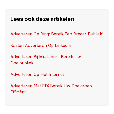
a
a
m
h
c
st
ail
ar
e
o
e
Lees ook deze artikelen
b
d
o
o
Adverteren Op Bing: Bereik Een Breder Publiek!
o
n
Kosten Adverteren Op LinkedIn
k
Adverteren Bij Mediahuis: Bereik Uw
Doelpubliek
Adverteren Op Het Internet
Adverteren Met FD: Bereik Uw Doelgroep
Efficiënt