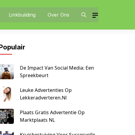
Linkbuilding
Over Ons
Populair
De Impact Van Social Media: Een
Spreekbeurt
Leuke Advertenties Op
Lekkeradverteren.nl
Plaats Gratis Advertentie Op
Marktplaats NL
Kruisbestuiving Voor Succesvolle