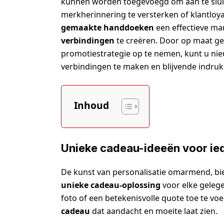
kunnen worden toegevoegd om aan te sluit
merkherinnering te versterken of klantloyal
gemaakte handdoeken
een effectieve ma
verbindingen
te creëren. Door op maat g
promotiestrategie op te nemen, kunt u ni
verbindingen te maken en blijvende indru
Inhoud
Unieke cadeau-ideeën voor ie
De kunst van personalisatie omarmend, b
unieke cadeau-oplossing
voor elke gelege
foto of een betekenisvolle quote toe te 
cadeau
dat aandacht en moeite laat zien.