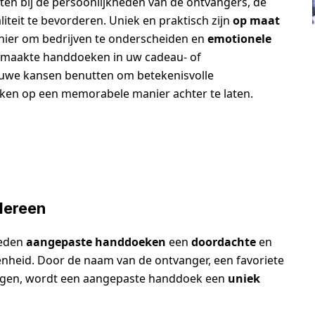
en bij de persoonlijkheden van de ontvangers, de
iteit te bevorderen. Uniek en praktisch zijn
op maat
nier om bedrijven te onderscheiden en
emotionele
emaakte handdoeken in uw cadeau- of
euwe kansen benutten om betekenisvolle
kken op een memorabele manier achter te laten.
dereen
ieden
aangepaste handdoeken
een
doordachte
en
nheid. Door de naam van de ontvanger, een favoriete
voegen, wordt een aangepaste handdoek een
uniek