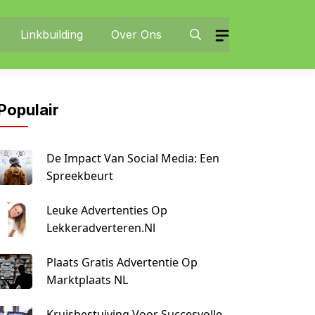
Linkbuilding
Over Ons
Populair
De Impact Van Social Media: Een
Spreekbeurt
Leuke Advertenties Op
Lekkeradverteren.nl
Plaats Gratis Advertentie Op
Marktplaats NL
Kruisbestuiving Voor Succesvolle