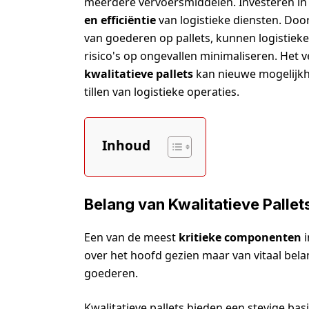
meerdere vervoersmiddelen. Investeren in k
en efficiëntie
van logistieke diensten. Door 
van goederen op pallets, kunnen logistieke
risico's op ongevallen minimaliseren. Het 
kwalitatieve pallets
kan nieuwe mogelijkh
tillen van logistieke operaties.
Inhoud
Belang van Kwalitatieve Pallet
Een van de meest
kritieke componenten
i
over het hoofd gezien maar van vitaal belan
goederen.
Kwalitatieve pallets bieden een stevige ba