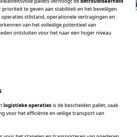
waliteitsvolle pallets verhoogt de
betrouwbaarheid
prioriteit te geven aan stabiliteit en het beveiligen
 operaties stilstand, operationele vertragingen en
verkennen van het volledige potentieel van
eden ontsluiten voor het naar een hoger niveau
s
n
logistieke operaties
is de bescheiden pallet, vaak
g voor het efficiënte en veilige transport van
sis voor het stapelen en transporteren van goederen,