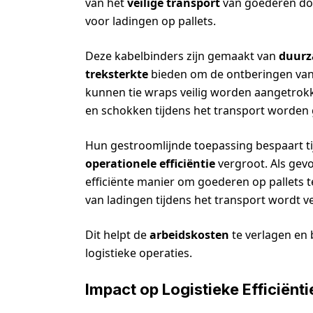
van het
veilige transport
van goederen doo
voor ladingen op pallets.
Deze kabelbinders zijn gemaakt van
duurz
treksterkte
bieden om de ontberingen van 
kunnen tie wraps veilig worden aangetrokk
en schokken tijdens het transport worden
Hun gestroomlijnde toepassing bespaart tij
operationele efficiëntie
vergroot. Als gev
efficiënte manier om goederen op pallets t
van ladingen tijdens het transport wordt v
Dit helpt de
arbeidskosten
te verlagen en b
logistieke operaties.
Impact op Logistieke Efficiënti