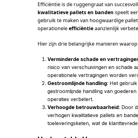
Efficiëntie is de ruggengraat van succesvol
kwalitatieve pallets en banden
speelt een
gebruik te maken van hoogwaardige pallet
operationele
efficiëntie
aanzienlijk verbet
Hier zijn drie belangrijke manieren waarop 
Verminderde schade en vertraginge
risico van verschuivingen en schade a
operationele vertragingen worden ver
Gestroomlijnde handling
: Het gebruik
gestroomlijnde handling van goederen m
operaties verbetert.
Verhoogde betrouwbaarheid
: Door 
verhogen kwalitatieve pallets en band
toeleveringsketen, wat de klanttevred