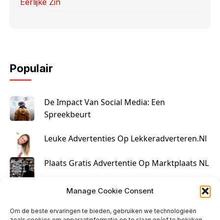
Eerlijke Zin
Populair
De Impact Van Social Media: Een
Spreekbeurt
Leuke Advertenties Op Lekkeradverteren.nl
Plaats Gratis Advertentie Op Marktplaats NL
Kruisbestuiving Voor Succesvolle Marketing
Manage Cookie Consent
Om de beste ervaringen te bieden, gebruiken we technologieën
zoals cookies om apparaatinformatie op te slaan en/of te bekijken.