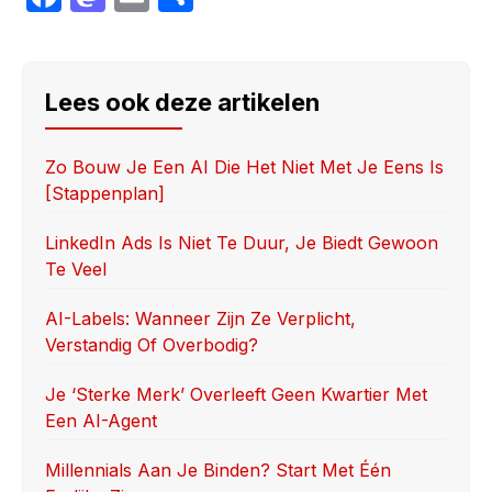
a
a
m
h
c
st
ail
ar
e
o
e
Lees ook deze artikelen
b
d
o
o
Zo Bouw Je Een AI Die Het Niet Met Je Eens Is
[stappenplan]
o
n
k
LinkedIn Ads Is Niet Te Duur, Je Biedt Gewoon
Te Veel
AI-Labels: Wanneer Zijn Ze Verplicht,
Verstandig Of Overbodig?
Je ‘sterke Merk’ Overleeft Geen Kwartier Met
Een AI-Agent
Millennials Aan Je Binden? Start Met Één