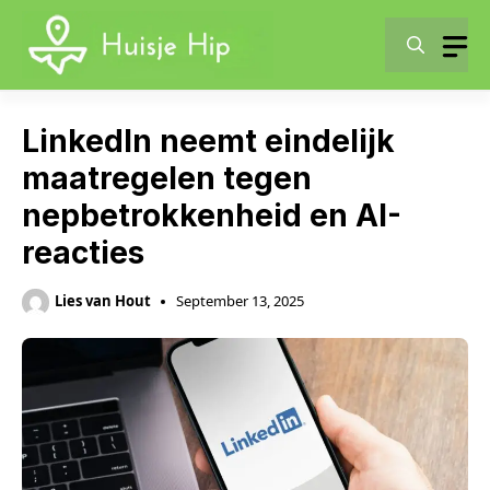
Skip
to
content
LinkedIn neemt eindelijk
maatregelen tegen
nepbetrokkenheid en AI-
reacties
Lies van Hout
September 13, 2025