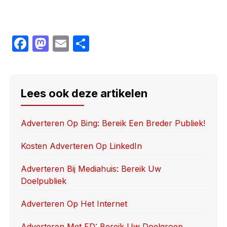
F
M
E
S
a
a
m
h
c
st
ail
ar
e
o
e
Lees ook deze artikelen
b
d
o
o
Adverteren Op Bing: Bereik Een Breder Publiek!
o
n
Kosten Adverteren Op LinkedIn
k
Adverteren Bij Mediahuis: Bereik Uw
Doelpubliek
Adverteren Op Het Internet
Adverteren Met FD: Bereik Uw Doelgroep