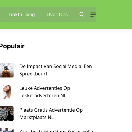
Linkbuilding
Over Ons
Populair
De Impact Van Social Media: Een
Spreekbeurt
Leuke Advertenties Op
Lekkeradverteren.nl
Plaats Gratis Advertentie Op
Marktplaats NL
Kruisbestuiving Voor Succesvolle