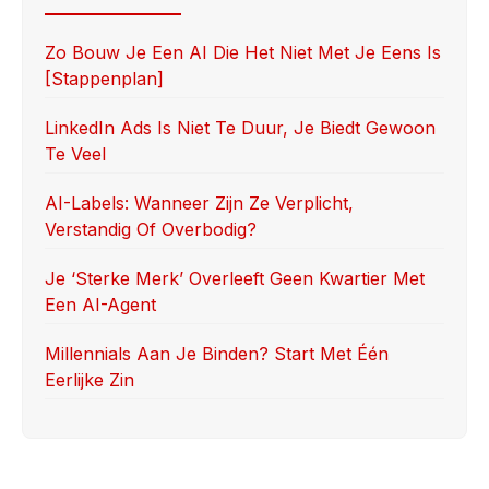
b
d
o
o
Zo Bouw Je Een AI Die Het Niet Met Je Eens Is
[stappenplan]
o
n
k
LinkedIn Ads Is Niet Te Duur, Je Biedt Gewoon
Te Veel
AI-Labels: Wanneer Zijn Ze Verplicht,
Verstandig Of Overbodig?
Je ‘sterke Merk’ Overleeft Geen Kwartier Met
Een AI-Agent
Millennials Aan Je Binden? Start Met Één
Eerlijke Zin