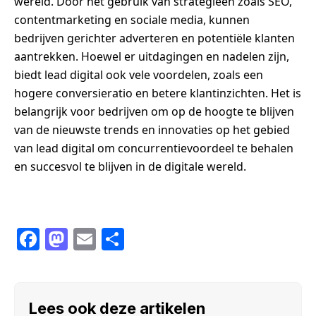
wereld. Door het gebruik van strategieën zoals SEO,
contentmarketing en sociale media, kunnen
bedrijven gerichter adverteren en potentiële klanten
aantrekken. Hoewel er uitdagingen en nadelen zijn,
biedt lead digital ook vele voordelen, zoals een
hogere conversieratio en betere klantinzichten. Het is
belangrijk voor bedrijven om op de hoogte te blijven
van de nieuwste trends en innovaties op het gebied
van lead digital om concurrentievoordeel te behalen
en succesvol te blijven in de digitale wereld.
F
M
E
S
a
a
m
h
c
st
ail
ar
e
o
e
Lees ook deze artikelen