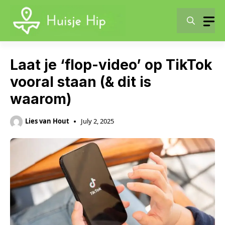
Skip
to
content
Laat je ‘flop-video’ op TikTok
vooral staan (& dit is
waarom)
Lies van Hout
July 2, 2025