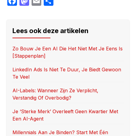
F
M
E
S
a
a
m
h
c
st
ail
ar
e
o
e
Lees ook deze artikelen
b
d
o
o
Zo Bouw Je Een AI Die Het Niet Met Je Eens Is
[stappenplan]
o
n
k
LinkedIn Ads Is Niet Te Duur, Je Biedt Gewoon
Te Veel
AI-Labels: Wanneer Zijn Ze Verplicht,
Verstandig Of Overbodig?
Je ‘sterke Merk’ Overleeft Geen Kwartier Met
Een AI-Agent
Millennials Aan Je Binden? Start Met Één