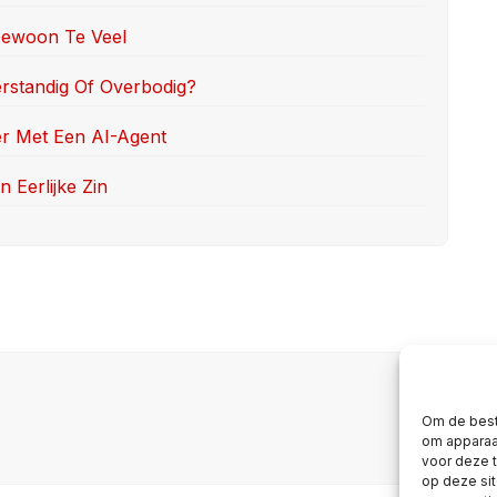
 Gewoon Te Veel
erstandig Of Overbodig?
er Met Een AI-Agent
 Eerlijke Zin
Om de best
om apparaat
voor deze 
op deze si