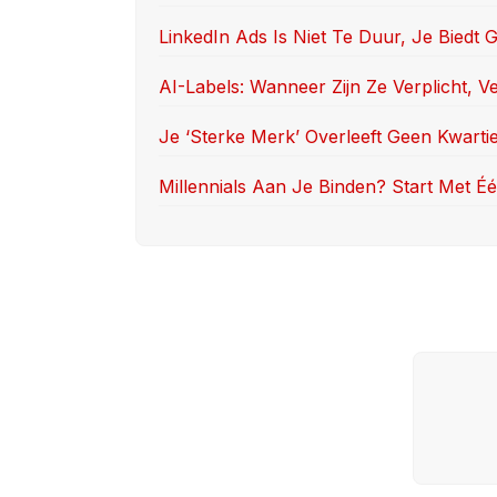
o
n
LinkedIn Ads Is Niet Te Duur, Je Biedt
k
AI-Labels: Wanneer Zijn Ze Verplicht, V
Je ‘sterke Merk’ Overleeft Geen Kwarti
Millennials Aan Je Binden? Start Met Één