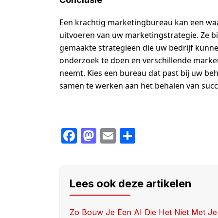
Een krachtig marketingbureau kan een waar
uitvoeren van uw marketingstrategie. Ze b
gemaakte strategieën die uw bedrijf kunne
onderzoek te doen en verschillende marke
neemt. Kies een bureau dat past bij uw beh
samen te werken aan het behalen van succ
F
M
E
S
a
a
m
h
c
st
ail
ar
e
o
e
Lees ook deze artikelen
b
d
o
o
Zo Bouw Je Een AI Die Het Niet Met Je