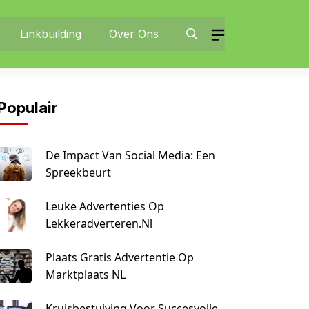
Linkbuilding
Over Ons
Populair
De Impact Van Social Media: Een
Spreekbeurt
Leuke Advertenties Op
Lekkeradverteren.nl
Plaats Gratis Advertentie Op
Marktplaats NL
Kruisbestuiving Voor Succesvolle