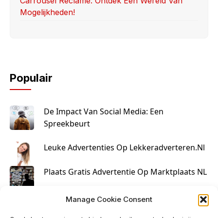
Carrousel Reclame: Ontdek Een Wereld Van
Mogelijkheden!
Populair
De Impact Van Social Media: Een
Spreekbeurt
Leuke Advertenties Op Lekkeradverteren.nl
Plaats Gratis Advertentie Op Marktplaats NL
Kruisbestuiving Voor Succesvolle Marketing
Manage Cookie Consent