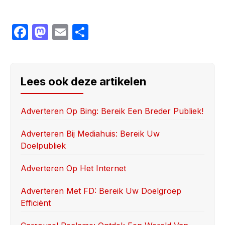
F
M
E
S
a
a
m
h
c
st
ail
ar
e
o
e
Lees ook deze artikelen
b
d
o
o
Adverteren Op Bing: Bereik Een Breder Publiek!
o
n
Adverteren Bij Mediahuis: Bereik Uw
k
Doelpubliek
Adverteren Op Het Internet
Adverteren Met FD: Bereik Uw Doelgroep
Efficiënt