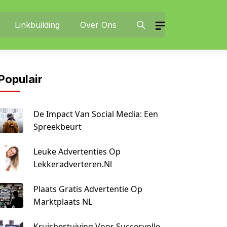
Linkbuilding
Over Ons
Populair
De Impact Van Social Media: Een
Spreekbeurt
Leuke Advertenties Op
Lekkeradverteren.nl
Plaats Gratis Advertentie Op
Marktplaats NL
Kruisbestuiving Voor Succesvolle