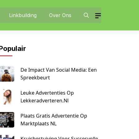
Linkbuilding
Over Ons
Populair
De Impact Van Social Media: Een
Spreekbeurt
Leuke Advertenties Op
Lekkeradverteren.nl
Plaats Gratis Advertentie Op
Marktplaats NL
Kruisbestuiving Voor Succesvolle