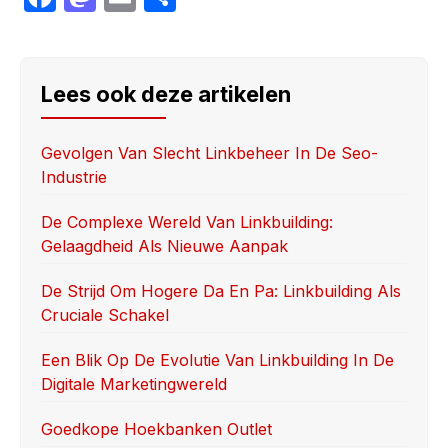
a
a
m
h
c
st
ail
ar
e
o
e
Lees ook deze artikelen
b
d
o
o
Gevolgen Van Slecht Linkbeheer In De Seo-
Industrie
o
n
k
De Complexe Wereld Van Linkbuilding:
Gelaagdheid Als Nieuwe Aanpak
De Strijd Om Hogere Da En Pa: Linkbuilding Als
Cruciale Schakel
Een Blik Op De Evolutie Van Linkbuilding In De
Digitale Marketingwereld
Goedkope Hoekbanken Outlet