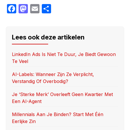
F
M
E
S
a
a
m
h
c
st
ail
ar
e
o
e
Lees ook deze artikelen
b
d
o
o
LinkedIn Ads Is Niet Te Duur, Je Biedt Gewoon
Te Veel
o
n
k
AI-Labels: Wanneer Zijn Ze Verplicht,
Verstandig Of Overbodig?
Je ‘sterke Merk’ Overleeft Geen Kwartier Met
Een AI-Agent
Millennials Aan Je Binden? Start Met Één
Eerlijke Zin