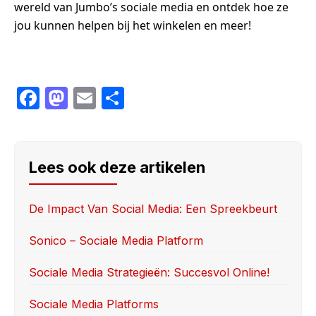
wereld van Jumbo’s sociale media en ontdek hoe ze
jou kunnen helpen bij het winkelen en meer!
F
M
E
S
a
a
m
h
c
st
ail
ar
e
o
e
Lees ook deze artikelen
b
d
o
o
De Impact Van Social Media: Een Spreekbeurt
o
n
Sonico – Sociale Media Platform
k
Sociale Media Strategieën: Succesvol Online!
Sociale Media Platforms