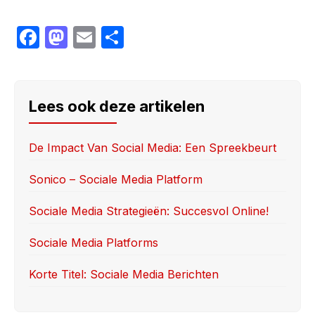
F
M
E
S
a
a
m
h
c
st
ail
ar
e
o
e
Lees ook deze artikelen
b
d
o
o
De Impact Van Social Media: Een Spreekbeurt
o
n
Sonico – Sociale Media Platform
k
Sociale Media Strategieën: Succesvol Online!
Sociale Media Platforms
Korte Titel: Sociale Media Berichten