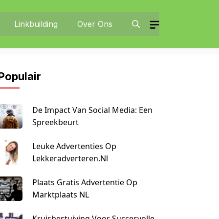
Linkbuilding
Over Ons
Populair
De Impact Van Social Media: Een
Spreekbeurt
Leuke Advertenties Op
Lekkeradverteren.nl
Plaats Gratis Advertentie Op
Marktplaats NL
Kruisbestuiving Voor Succesvolle