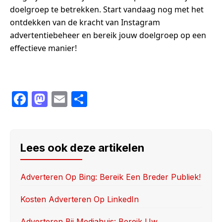
doelgroep te betrekken. Start vandaag nog met het
ontdekken van de kracht van Instagram
advertentiebeheer en bereik jouw doelgroep op een
effectieve manier!
F
M
E
S
a
a
m
h
c
st
ail
ar
e
o
e
Lees ook deze artikelen
b
d
o
o
Adverteren Op Bing: Bereik Een Breder Publiek!
o
n
Kosten Adverteren Op LinkedIn
k
Adverteren Bij Mediahuis: Bereik Uw