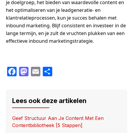
je doelgroep, het bieden van waardevolle content en
het optimaliseren van je leadgeneratie- en
klantrelatieprocessen, kun je succes behalen met
inbound marketing. Blijf consistent en investeer in de
lange termijn, en je zult de vruchten plukken van een
effectieve inbound marketingstrategie.
F
M
E
S
a
a
m
h
c
st
ail
ar
e
o
e
Lees ook deze artikelen
b
d
o
o
Geef Structuur Aan Je Content Met Een
Contentbibliotheek [5 Stappen]
o
n