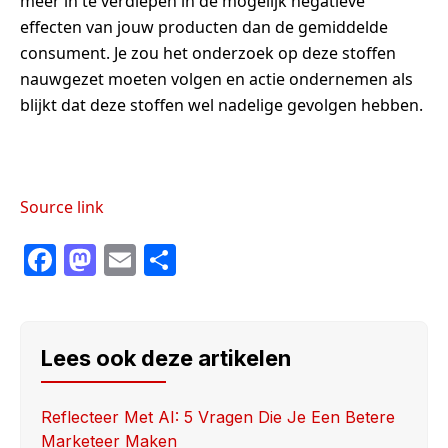
meer in te verdiepen in de mogelijk negatieve
effecten van jouw producten dan de gemiddelde
consument. Je zou het onderzoek op deze stoffen
nauwgezet moeten volgen en actie ondernemen als
blijkt dat deze stoffen wel nadelige gevolgen hebben.
Source link
F
M
E
S
a
a
m
h
c
st
ail
ar
e
o
e
Lees ook deze artikelen
b
d
o
o
Reflecteer Met AI: 5 Vragen Die Je Een Betere
Marketeer Maken