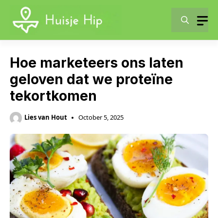
Skip
to
content
Hoe marketeers ons laten
geloven dat we proteïne
tekortkomen
Lies van Hout
October 5, 2025