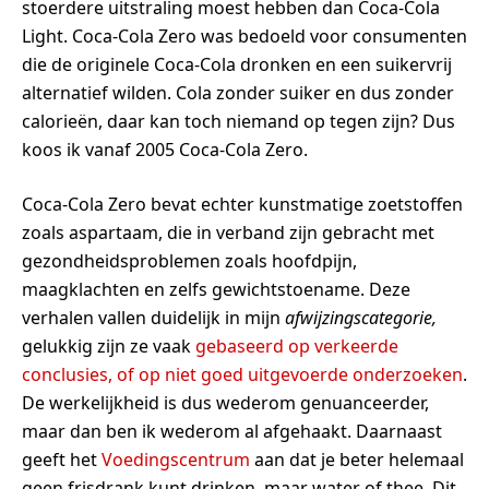
stoerdere uitstraling moest hebben dan Coca-Cola
Light. Coca-Cola Zero was bedoeld voor consumenten
die de originele Coca-Cola dronken en een suikervrij
alternatief wilden. Cola zonder suiker en dus zonder
calorieën, daar kan toch niemand op tegen zijn? Dus
koos ik vanaf 2005 Coca-Cola Zero.
Coca-Cola Zero bevat echter kunstmatige zoetstoffen
zoals aspartaam, die in verband zijn gebracht met
gezondheidsproblemen zoals hoofdpijn,
maagklachten en zelfs gewichtstoename. Deze
verhalen vallen duidelijk in mijn
afwijzingscategorie,
gelukkig zijn ze vaak
gebaseerd op verkeerde
conclusies, of op niet goed uitgevoerde onderzoeken
.
De werkelijkheid is dus wederom genuanceerder,
maar dan ben ik wederom al afgehaakt. Daarnaast
geeft het
Voedingscentrum
aan dat je beter helemaal
geen frisdrank kunt drinken, maar water of thee. Dit