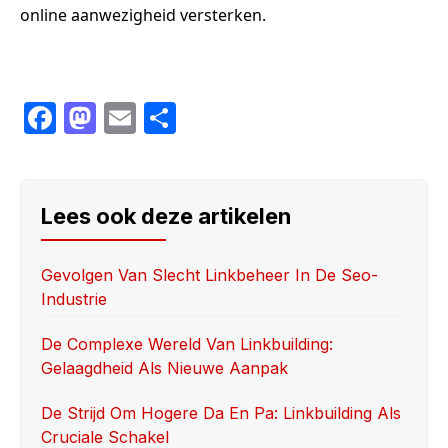
online aanwezigheid versterken.
F
M
E
S
a
a
m
h
c
st
ail
ar
e
o
e
Lees ook deze artikelen
b
d
o
o
Gevolgen Van Slecht Linkbeheer In De Seo-
Industrie
o
n
k
De Complexe Wereld Van Linkbuilding:
Gelaagdheid Als Nieuwe Aanpak
De Strijd Om Hogere Da En Pa: Linkbuilding Als
Cruciale Schakel