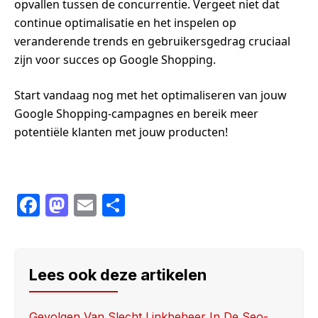
opvallen tussen de concurrentie. Vergeet niet dat
continue optimalisatie en het inspelen op
veranderende trends en gebruikersgedrag cruciaal
zijn voor succes op Google Shopping.
Start vandaag nog met het optimaliseren van jouw
Google Shopping-campagnes en bereik meer
potentiële klanten met jouw producten!
F
M
E
S
a
a
m
h
c
st
ail
ar
e
o
e
Lees ook deze artikelen
b
d
Gevolgen Van Slecht Linkbeheer In De Seo-