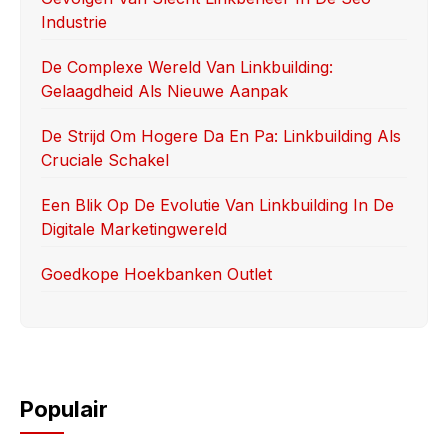
o
o
Industrie
o
n
k
De Complexe Wereld Van Linkbuilding:
Gelaagdheid Als Nieuwe Aanpak
De Strijd Om Hogere Da En Pa: Linkbuilding Als
Cruciale Schakel
Een Blik Op De Evolutie Van Linkbuilding In De
Digitale Marketingwereld
Goedkope Hoekbanken Outlet
Populair