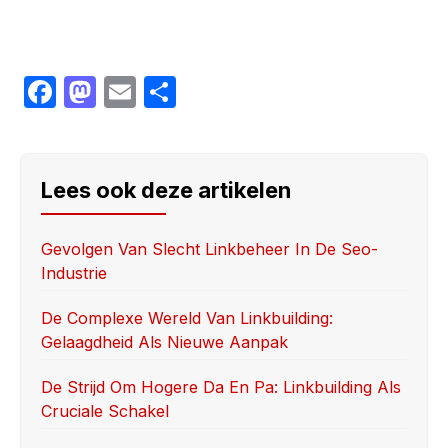
F
M
E
S
a
a
m
h
c
st
ail
ar
e
o
e
Lees ook deze artikelen
b
d
o
o
Gevolgen Van Slecht Linkbeheer In De Seo-
Industrie
o
n
k
De Complexe Wereld Van Linkbuilding:
Gelaagdheid Als Nieuwe Aanpak
De Strijd Om Hogere Da En Pa: Linkbuilding Als
Cruciale Schakel