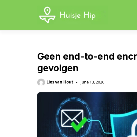
Skip
to
content
Geen end-to-end encryp
gevolgen
Lies van Hout
June 13, 2026