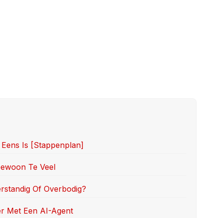
 Eens Is [stappenplan]
 Gewoon Te Veel
erstandig Of Overbodig?
er Met Een AI-Agent