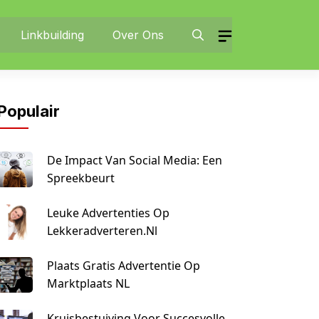
Linkbuilding
Over Ons
Populair
De Impact Van Social Media: Een
Spreekbeurt
Leuke Advertenties Op
Lekkeradverteren.nl
Plaats Gratis Advertentie Op
Marktplaats NL
Kruisbestuiving Voor Succesvolle