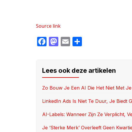
Source link
F
M
E
S
a
a
m
h
c
st
ail
ar
e
o
e
Lees ook deze artikelen
b
d
o
o
Zo Bouw Je Een AI Die Het Niet Met Je
o
n
LinkedIn Ads Is Niet Te Duur, Je Biedt
k
AI-Labels: Wanneer Zijn Ze Verplicht, V
Je ‘sterke Merk’ Overleeft Geen Kwarti