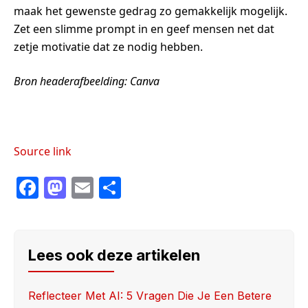
maak het gewenste gedrag zo gemakkelijk mogelijk.
Zet een slimme prompt in en geef mensen net dat
zetje motivatie dat ze nodig hebben.
Bron headerafbeelding: Canva
Source link
F
M
E
S
a
a
m
h
c
st
ail
ar
e
o
e
Lees ook deze artikelen
b
d
o
o
Reflecteer Met AI: 5 Vragen Die Je Een Betere