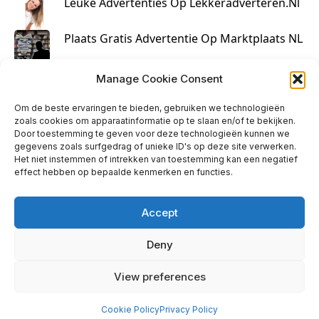
Leuke Advertenties Op Lekkeradverteren.nl
Plaats Gratis Advertentie Op Marktplaats NL
Kruisbestuiving Voor Succesvolle Marketing
Manage Cookie Consent
Om de beste ervaringen te bieden, gebruiken we technologieën
zoals cookies om apparaatinformatie op te slaan en/of te bekijken.
Door toestemming te geven voor deze technologieën kunnen we
gegevens zoals surfgedrag of unieke ID's op deze site verwerken.
Het niet instemmen of intrekken van toestemming kan een negatief
effect hebben op bepaalde kenmerken en functies.
Accept
Deny
info@huisjehip.nl | © 2026
View preferences
Privacy Policy
|
Contact
Cookie Policy
Privacy Policy