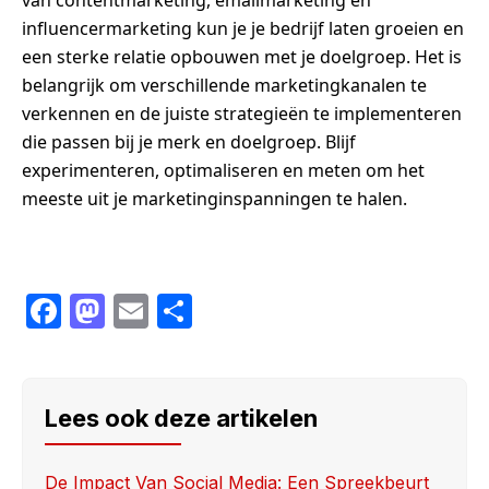
influencermarketing kun je je bedrijf laten groeien en
een sterke relatie opbouwen met je doelgroep. Het is
belangrijk om verschillende marketingkanalen te
verkennen en de juiste strategieën te implementeren
die passen bij je merk en doelgroep. Blijf
experimenteren, optimaliseren en meten om het
meeste uit je marketinginspanningen te halen.
F
M
E
S
a
a
m
h
c
st
ail
ar
e
o
e
Lees ook deze artikelen
b
d
o
o
De Impact Van Social Media: Een Spreekbeurt