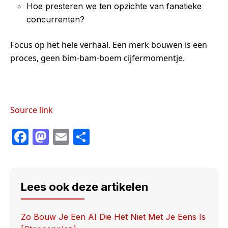
Hoe presteren we ten opzichte van fanatieke
concurrenten?
Focus op het hele verhaal. Een merk bouwen is een
proces, geen bim-bam-boem cijfermomentje.
Source link
F
M
E
S
a
a
m
h
c
st
ail
ar
e
o
e
Lees ook deze artikelen
b
d
o
o
Zo Bouw Je Een AI Die Het Niet Met Je Eens Is