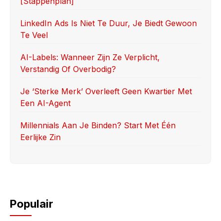
[stappenplan]
o
n
k
LinkedIn Ads Is Niet Te Duur, Je Biedt Gewoon
Te Veel
AI-Labels: Wanneer Zijn Ze Verplicht,
Verstandig Of Overbodig?
Je ‘sterke Merk’ Overleeft Geen Kwartier Met
Een AI-Agent
Millennials Aan Je Binden? Start Met Één
Eerlijke Zin
Populair