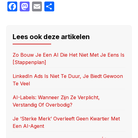
F
M
E
S
a
a
m
h
c
st
ai
ar
e
o
l
e
Lees ook deze artikelen
b
d
o
o
Zo Bouw Je Een AI Die Het Niet Met Je Eens Is
[stappenplan]
o
n
k
LinkedIn Ads Is Niet Te Duur, Je Biedt Gewoon
Te Veel
AI-Labels: Wanneer Zijn Ze Verplicht,
Verstandig Of Overbodig?
Je ‘sterke Merk’ Overleeft Geen Kwartier Met
Een AI-Agent