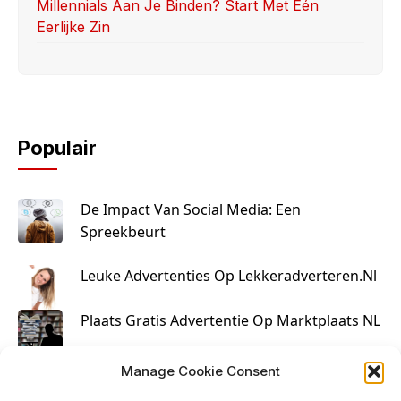
Millennials Aan Je Binden? Start Met Één
Eerlijke Zin
Populair
De Impact Van Social Media: Een
Spreekbeurt
Leuke Advertenties Op Lekkeradverteren.nl
Plaats Gratis Advertentie Op Marktplaats NL
Kruisbestuiving Voor Succesvolle Marketing
Manage Cookie Consent