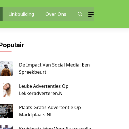
Linkbuilding
Over Ons
Populair
De Impact Van Social Media: Een
Spreekbeurt
Leuke Advertenties Op
Lekkeradverteren.nl
Plaats Gratis Advertentie Op
Marktplaats NL
Kruisbestuiving Voor Succesvolle