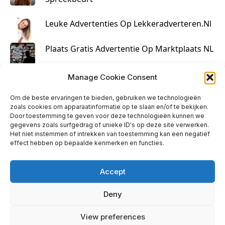
Leuke Advertenties Op Lekkeradverteren.nl
Plaats Gratis Advertentie Op Marktplaats NL
Kruisbestuiving Voor Succesvolle Marketing
Manage Cookie Consent
Om de beste ervaringen te bieden, gebruiken we technologieën
zoals cookies om apparaatinformatie op te slaan en/of te bekijken.
Door toestemming te geven voor deze technologieën kunnen we
gegevens zoals surfgedrag of unieke ID's op deze site verwerken.
Het niet instemmen of intrekken van toestemming kan een negatief
effect hebben op bepaalde kenmerken en functies.
Accept
Deny
info@huisjehip.nl | © 2026
View preferences
Privacy Policy
|
Contact