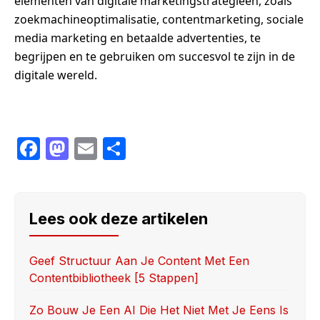
elementen van digitale marketingstrategieën, zoals
zoekmachineoptimalisatie, contentmarketing, sociale
media marketing en betaalde advertenties, te
begrijpen en te gebruiken om succesvol te zijn in de
digitale wereld.
F
M
E
S
a
a
m
h
c
st
ail
ar
e
o
e
Lees ook deze artikelen
b
d
o
o
Geef Structuur Aan Je Content Met Een
Contentbibliotheek [5 Stappen]
o
n
k
Zo Bouw Je Een AI Die Het Niet Met Je Eens Is