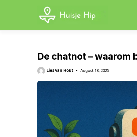
Skip
to
content
De chatnot – waarom b
Lies van Hout
August 18, 2025