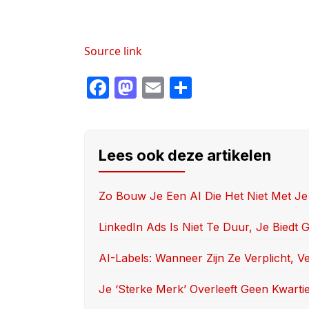
Source link
F
M
E
S
a
a
m
h
c
st
ail
ar
e
o
e
Lees ook deze artikelen
b
d
o
o
Zo Bouw Je Een AI Die Het Niet Met Je
o
n
LinkedIn Ads Is Niet Te Duur, Je Biedt
k
AI-Labels: Wanneer Zijn Ze Verplicht, V
Je ‘sterke Merk’ Overleeft Geen Kwarti