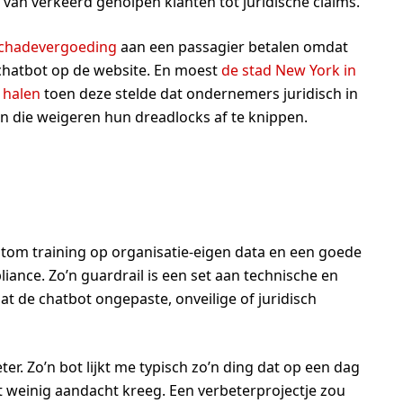
van verkeerd geholpen klanten tot juridische claims.
 schadevergoeding
aan een passagier betalen omdat
hatbot op de website.
En moest
de stad New York in
 halen
toen deze stelde dat ondernemers juridisch in
n die weigeren hun dreadlocks af te knippen.
stom training op organisatie-eigen data en een goede
liance. Zo’n guardrail is een set aan technische en
t de chatbot ongepaste, onveilige of juridisch
r. Zo’n bot lijkt me typisch zo’n ding dat op een dag
 weinig aandacht kreeg. Een verbeterprojectje zou