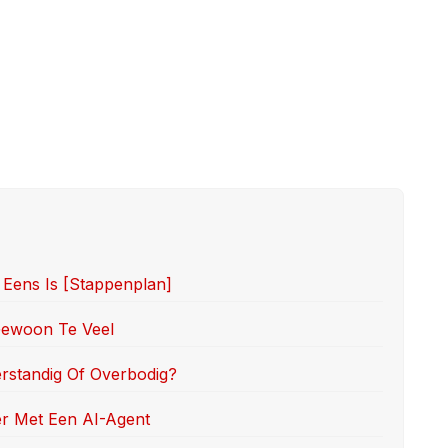
 Eens Is [stappenplan]
 Gewoon Te Veel
erstandig Of Overbodig?
er Met Een AI-Agent