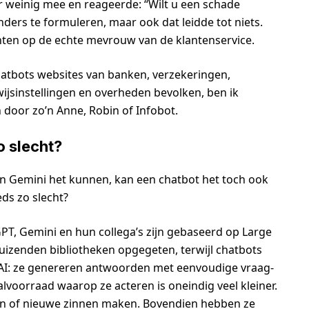
 er weinig mee en reageerde: “Wilt u een schade
nders te formuleren, maar ook dat leidde tot niets.
hten op de echte mevrouw van de klantenservice.
chatbots websites van banken, verzekeringen,
jsinstellingen en overheden bevolken, ben ik
 door zo’n Anne, Robin of Infobot.
o slecht?
n Gemini het kunnen, kan een chatbot het toch ook
ds zo slecht?
PT, Gemini en hun collega’s zijn gebaseerd op Large
uizenden bibliotheken opgegeten, terwijl chatbots
 AI: ze genereren antwoorden met eenvoudige vraag-
voorraad waarop ze acteren is oneindig veel kleiner.
en of nieuwe zinnen maken. Bovendien hebben ze