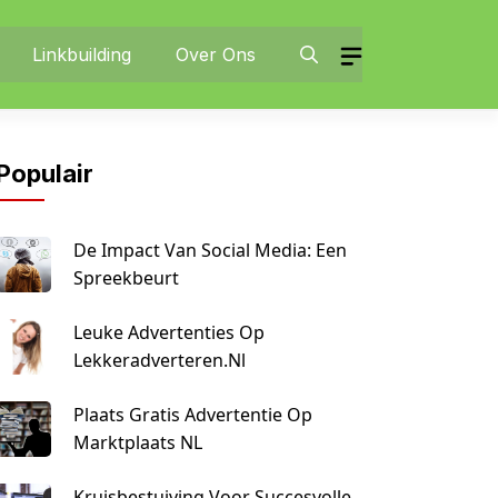
Linkbuilding
Over Ons
Populair
De Impact Van Social Media: Een
Spreekbeurt
Leuke Advertenties Op
Lekkeradverteren.nl
Plaats Gratis Advertentie Op
Marktplaats NL
Kruisbestuiving Voor Succesvolle