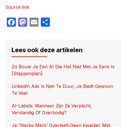
Source link
F
M
E
S
a
a
m
h
c
st
ail
ar
e
o
e
Lees ook deze artikelen
b
d
o
o
Zo Bouw Je Een AI Die Het Niet Met Je Eens Is
[stappenplan]
o
n
k
LinkedIn Ads Is Niet Te Duur, Je Biedt Gewoon
Te Veel
AI-Labels: Wanneer Zijn Ze Verplicht,
Verstandig Of Overbodig?
Je ‘sterke Merk’ Overleeft Geen Kwartier Met