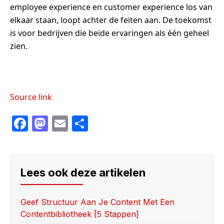
employee experience en customer experience los van
elkaar staan, loopt achter de feiten aan. De toekomst
is voor bedrijven die beide ervaringen als één geheel
zien.
Source link
F
M
E
S
a
a
m
h
c
st
ail
ar
e
o
e
Lees ook deze artikelen
b
d
o
o
Geef Structuur Aan Je Content Met Een
Contentbibliotheek [5 Stappen]
o
n