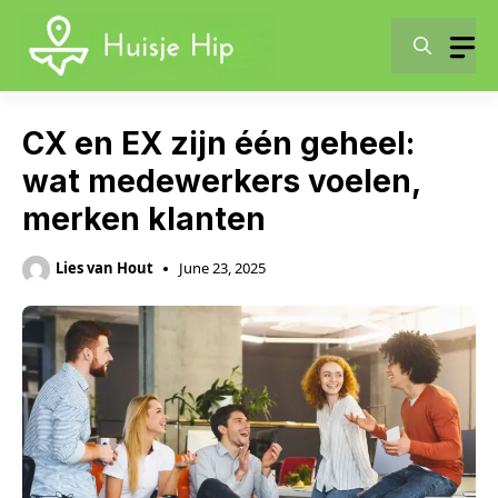
Skip
to
content
CX en EX zijn één geheel:
wat medewerkers voelen,
merken klanten
Lies van Hout
June 23, 2025