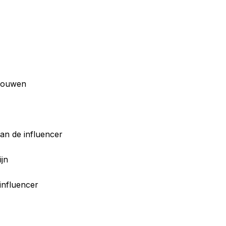
pbouwen
van de influencer
ijn
 influencer