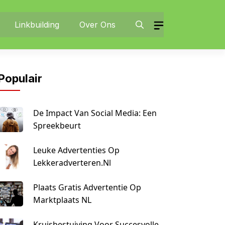
Linkbuilding
Over Ons
Populair
De Impact Van Social Media: Een
Spreekbeurt
Leuke Advertenties Op
Lekkeradverteren.nl
Plaats Gratis Advertentie Op
Marktplaats NL
Kruisbestuiving Voor Succesvolle