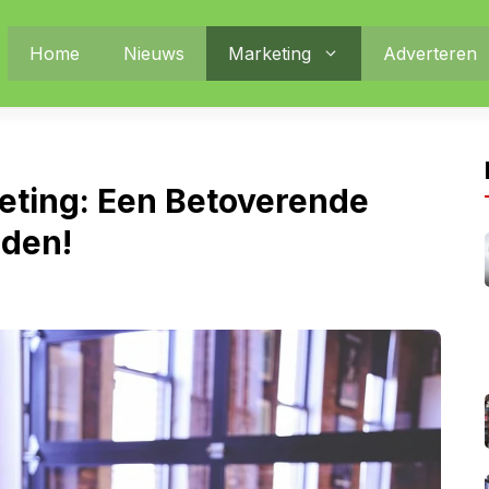
Home
Nieuws
Marketing
Adverteren
eting: Een Betoverende
eden!