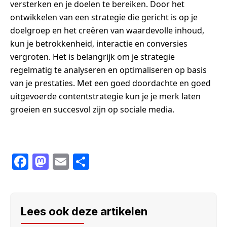
versterken en je doelen te bereiken. Door het
ontwikkelen van een strategie die gericht is op je
doelgroep en het creëren van waardevolle inhoud,
kun je betrokkenheid, interactie en conversies
vergroten. Het is belangrijk om je strategie
regelmatig te analyseren en optimaliseren op basis
van je prestaties. Met een goed doordachte en goed
uitgevoerde contentstrategie kun je je merk laten
groeien en succesvol zijn op sociale media.
F
M
E
S
a
a
m
h
c
st
ail
ar
e
o
e
Lees ook deze artikelen
b
d