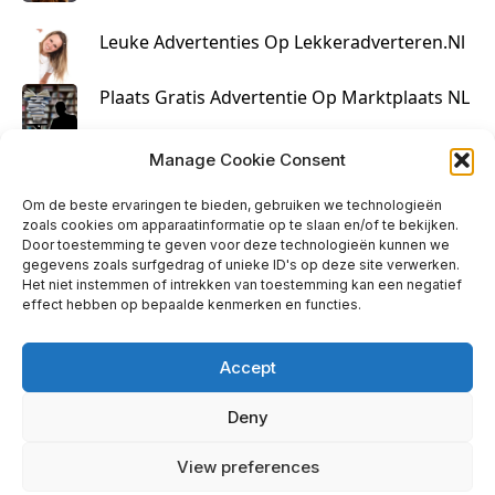
Leuke Advertenties Op Lekkeradverteren.nl
Plaats Gratis Advertentie Op Marktplaats NL
Kruisbestuiving Voor Succesvolle Marketing
Manage Cookie Consent
Om de beste ervaringen te bieden, gebruiken we technologieën
zoals cookies om apparaatinformatie op te slaan en/of te bekijken.
Door toestemming te geven voor deze technologieën kunnen we
gegevens zoals surfgedrag of unieke ID's op deze site verwerken.
Het niet instemmen of intrekken van toestemming kan een negatief
effect hebben op bepaalde kenmerken en functies.
Accept
Deny
info@huisjehip.nl | © 2026
View preferences
Privacy Policy
|
Contact