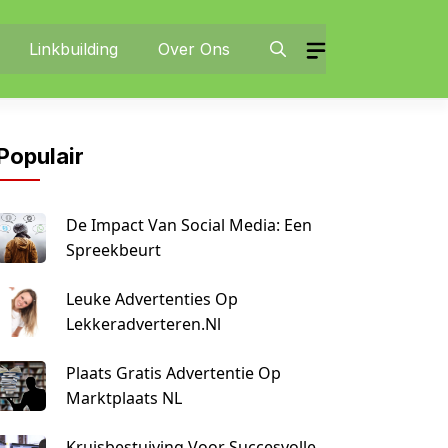
Linkbuilding
Over Ons
Populair
De Impact Van Social Media: Een
Spreekbeurt
Leuke Advertenties Op
Lekkeradverteren.nl
Plaats Gratis Advertentie Op
Marktplaats NL
Kruisbestuiving Voor Succesvolle