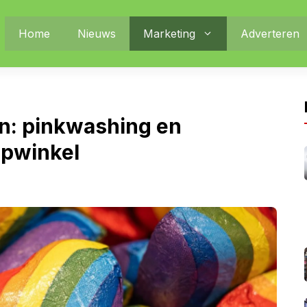
Home
Nieuws
Marketing
Adverteren
n: pinkwashing en
epwinkel