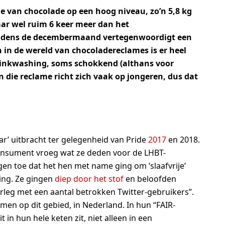
ie van chocolade op een hoog niveau, zo’n 5,8 kg
aar wel ruim 6 keer meer dan het
ijdens de decembermaand vertegenwoordigt een
n in de wereld van chocoladereclames is er heel
 pinkwashing, soms schokkend (althans voor
 die reclame richt zich vaak op jongeren, dus dat
 bar’ uitbracht ter gelegenheid van Pride
2017
en 2018.
onsument vroeg wat ze deden voor de LHBT-
 toe dat het hen met name ging om ‘slaafvrije’
ing. Ze gingen
diep door het stof
en beloofden
rleg met een aantal betrokken Twitter-gebruikers”.
men op dit gebied, in Nederland. In hun “FAIR-
 in hun hele keten zit, niet alleen in een