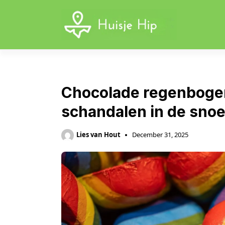
Skip
to
content
Chocolade regenboge
schandalen in de sno
Lies van Hout
December 31, 2025