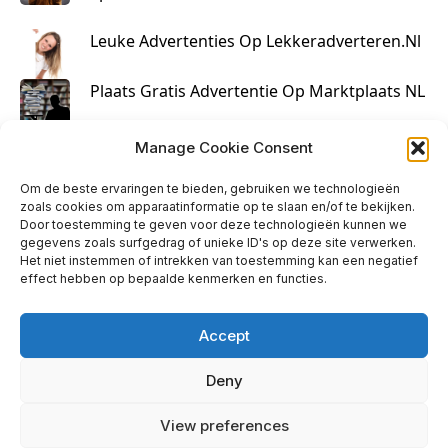
Leuke Advertenties Op Lekkeradverteren.nl
Plaats Gratis Advertentie Op Marktplaats NL
Kruisbestuiving Voor Succesvolle Marketing
Manage Cookie Consent
Om de beste ervaringen te bieden, gebruiken we technologieën
zoals cookies om apparaatinformatie op te slaan en/of te bekijken.
Door toestemming te geven voor deze technologieën kunnen we
gegevens zoals surfgedrag of unieke ID's op deze site verwerken.
Het niet instemmen of intrekken van toestemming kan een negatief
effect hebben op bepaalde kenmerken en functies.
Accept
Deny
info@huisjehip.nl | © 2026
View preferences
Privacy Policy
|
Contact