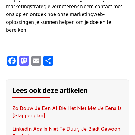
marketingstrategie verbeteren? Neem contact met
ons op en ontdek hoe onze marketingweb-
oplossingen je kunnen helpen om je doelen te
bereiken.
F
M
E
S
a
a
m
h
c
st
ail
ar
e
o
e
Lees ook deze artikelen
b
d
o
o
Zo Bouw Je Een AI Die Het Niet Met Je Eens Is
[stappenplan]
o
n
k
LinkedIn Ads Is Niet Te Duur, Je Biedt Gewoon