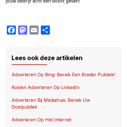
jouw bedrijf echt een boost geven!
F
M
E
S
a
a
m
h
c
st
ail
ar
e
o
e
Lees ook deze artikelen
b
d
o
o
Adverteren Op Bing: Bereik Een Breder Publiek!
o
n
Kosten Adverteren Op LinkedIn
k
Adverteren Bij Mediahuis: Bereik Uw
Doelpubliek
Adverteren Op Het Internet