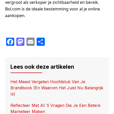
vergroot als verkoper je zichtbaarheid en bereik.
Bol.com is de ideale bestemming voor al je online
aankopen.
F
M
E
S
a
a
m
h
c
st
ail
ar
e
o
e
Lees ook deze artikelen
b
d
o
o
Het Meest Vergeten Hoofdstuk Van Je
Brandbook (en Waarom Het Juist Nu Belangrijk
o
n
Is)
k
Reflecteer Met AI: 5 Vragen Die Je Een Betere
Marketeer Maken