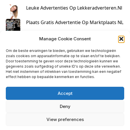
Leuke Advertenties Op Lekkeradverteren.nl
Plaats Gratis Advertentie Op Marktplaats NL
Kruisbestuiving Voor Succesvolle Marketing
Manage Cookie Consent
Om de beste ervaringen te bieden, gebruiken we technologieën
zoals cookies om apparaatinformatie op te slaan en/of te bekijken.
Door toestemming te geven voor deze technologieën kunnen we
gegevens zoals surfgedrag of unieke ID's op deze site verwerken.
Het niet instemmen of intrekken van toestemming kan een negatief
effect hebben op bepaalde kenmerken en functies.
Accept
Deny
info@huisjehip.nl | © 2026
View preferences
Privacy Policy
|
Contact