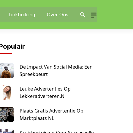
Linkbuilding
Over Ons
Populair
De Impact Van Social Media: Een
Spreekbeurt
Leuke Advertenties Op
Lekkeradverteren.nl
Plaats Gratis Advertentie Op
Marktplaats NL
Kruisbestuiving Voor Succesvolle