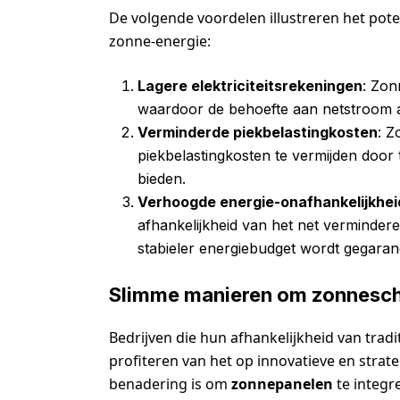
De volgende voordelen illustreren het pot
zonne-energie:
Lagere elektriciteitsrekeningen
: Zon
waardoor de behoefte aan netstroom af
Verminderde piekbelastingkosten
: Z
piekbelastingkosten te vermijden door
bieden.
Verhoogde energie-onafhankelijkhei
afhankelijkheid van het net verminde
stabieler energiebudget wordt gegaran
Slimme manieren om zonneschi
Bedrijven die hun afhankelijkheid van tra
profiteren van het op innovatieve en strat
benadering is om
zonnepanelen
te integr