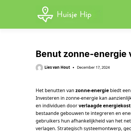
Skip
to
content
Benut zonne-energie 
Lies van Hout
December 17, 2024
Het benutten van
zonne-energie
biedt een
Investeren in zonne-energie kan aanzienli
en individuen door
verlaagde energiekos
bestaande gebouwen te integreren en energ
gebruikers hun afhankelijkheid van het ne
verlagen. Strategisch systeemontwerp, ge