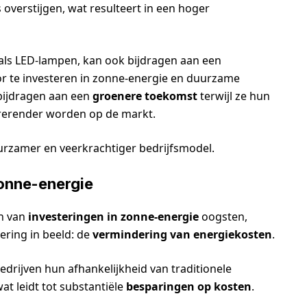
overstijgen, wat resulteert in een hoger
oals LED-lampen, kan ook bijdragen aan een
or te investeren in zonne-energie en duurzame
bijdragen aan een
groenere toekomst
terwijl ze hun
rrerender worden op de markt.
uurzamer en veerkrachtiger bedrijfsmodel.
zonne-energie
en van
investeringen in zonne-energie
oogsten,
ering in beeld: de
vermindering van energiekosten
.
drijven hun afhankelijkheid van traditionele
t leidt tot substantiële
besparingen op kosten
.